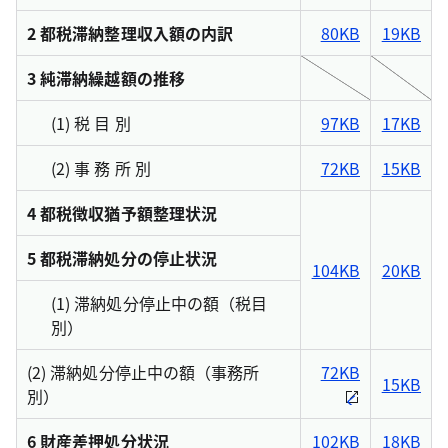
2 都税滞納整理収入額の内訳
80KB
19KB
3 純滞納繰越額の推移
(1) 税 目 別
97KB
17KB
(2) 事 務 所 別
72KB
15KB
4 都税徴収猶予額整理状況
5 都税滞納処分の停止状況
104KB
20KB
(1) 滞納処分停止中の額（税目
別）
(2) 滞納処分停止中の額（事務所
72KB
15KB
別）
6 財産差押処分状況
102KB
18KB