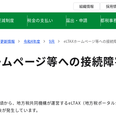
組織情報
採用
軽減制度
税金の支払い
届出・申請
都税事
更新情報
令和4年度
9月
eLTAXホームページ等への接続
ホームページ等への接続
:30頃から、地方税共同機構が運営するeLTAX（地方税ポー
象が発生しています。