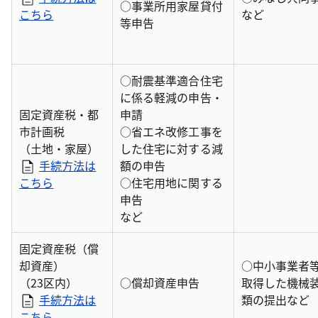
○
事業所用家屋貸付
こちら
など
等申告
○
耐震基準適合住宅
に係る軽減の申告・
固定資産税・都
申請
市計画税
○
省エネ改修工事を
（土地・家屋）
した住宅に対する減
手続方法は
額の申告
こちら
○
住宅用地に関する
申告
など
固定資産税（償
却資産）
○
中小事業者
（23区内）
○
償却資産申告
取得した機械
手続方法は
類の提出など
こちら