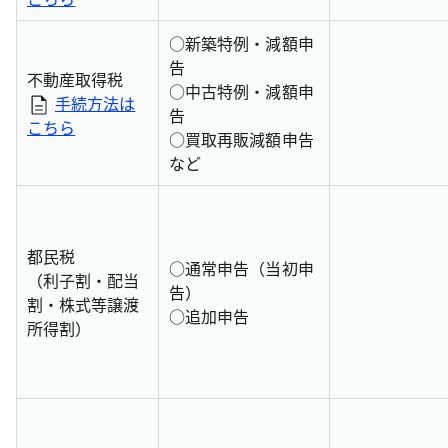
○
新築特例・減額申
告
不動産取得税
○
中古特例・減額申
手続方法は
告
こちら
○
買取再販減額申告
など
都民税
○
通常申告（当初申
（利子割・配当
告）
割・株式等譲渡
○
追加申告
所得割）