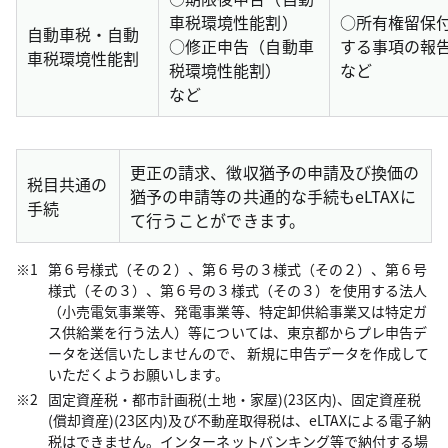
車税環境性能割）
○
所有権留保
自動車税・自動
○
修正申告（自動車
する事項の報
車税環境性能割
税環境性能割）
など
など
更正の請求、徴収猶予の申請及び換価の
税目共通の
猶予の申請等の共通的な手続もeLTAXに
手続
て行うことができます。
第６号様式（その２）、第６号の３様式（その２）、第６号
様式（その３）、第６号の３様式（その３）を使用する法人
（小売電気事業等、発電事業等、特定卸供給事業又は特定ガ
ス供給業を行う法人）等については、東京都からプレ申告デ
ータを送信いたしませんので、 新規に申告データを作成して
いただくようお願いします。
固定資産税・都市計画税(土地・家屋)(23区内)、固定資産税
(償却資産)(23区内)及び不動産取得税は、eLTAXによる電子納
税はできません。インターネットバンキング等で納付する場