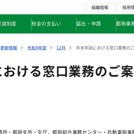
組織情報
採用
軽減制度
税金の支払い
届出・申請
都税事
更新情報
令和4年度
12月
年末年始における窓口業務の
における窓口業務のご案
務所・都税支所・支庁、都税総合事務センター・自動車税事