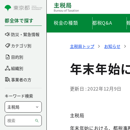
コンテンツにスキップ
都全体で探す
税金の種類
都税Q&A
防災・緊急情報
カテゴリ別
主税局トップ
お知らせ
目的別
年末年始
組織別
事業者の方
更新日
2022年12月9日
キーワード検索
主税局
年末年始における、都税事