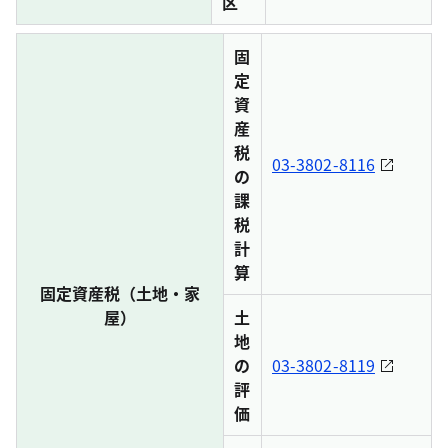
区
固
定
資
産
税
03-3802-8116
の
課
税
計
算
固定資産税（土地・家
屋）
土
地
の
03-3802-8119
評
価