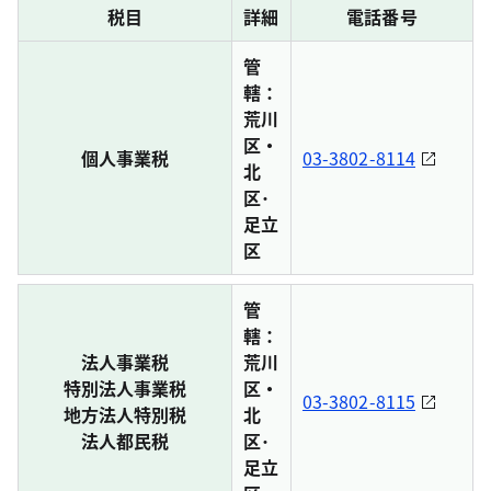
税目
詳細
電話番号
管
轄：
荒川
区・
個人事業税
03-3802-8114
北
区･
足立
区
管
轄：
法人事業税
荒川
特別法人事業税
区・
03-3802-8115
地方法人特別税
北
法人都民税
区･
足立