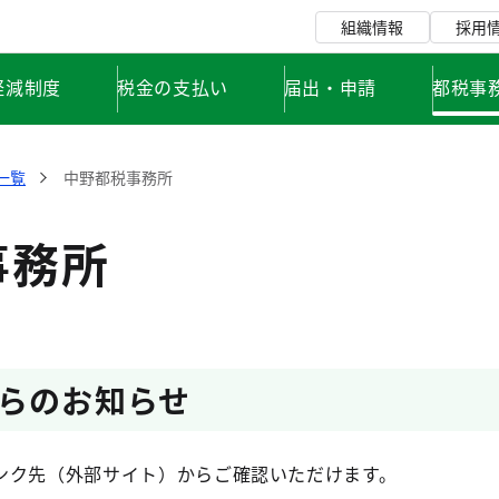
組織情報
採用
軽減制度
税金の支払い
届出・申請
都税事
一覧
中野都税事務所
事務所
らのお知らせ
ンク先（外部サイト）からご確認いただけます。