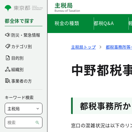
コンテンツにスキップ
都全体で探す
税金の種類
都税Q&A
防災・緊急情報
カテゴリ別
主税局トップ
都税事務所等
目的別
中野都税
組織別
事業者の方
キーワード検索
都税事務所か
窓口の混雑状況は以下のリ