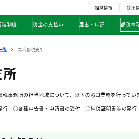
組織情報
採用
軽減制度
税金の支払い
届出・申請
都税事
一覧
青梅都税支所
支所
都税事務所の担当地域について、以下の窓口業務を行ってい
発行 ○各種申告書・申請書の受付 ○納税証明書等の発行