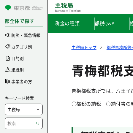
コンテンツにスキップ
都全体で探す
税金の種類
都税Q&A
防災・緊急情報
カテゴリ別
主税局トップ
都税事務所等
目的別
青梅都税
組織別
事業者の方
青梅都税支所では、八王子
キーワード検索
○都税の納税 ○納付書の