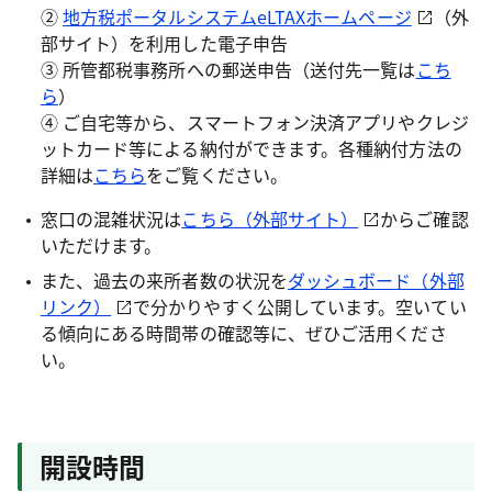
②
地方税ポータルシステムeLTAXホームページ
（外
部サイト）を利用した電子申告
③ 所管都税事務所への郵送申告（送付先一覧は
こち
ら
）
④ ご自宅等から、スマートフォン決済アプリやクレジ
ットカード等による納付ができます。各種納付方法の
詳細は
こちら
をご覧ください。
窓口の混雑状況は
こちら（外部サイト）
からご確認
いただけます。
また、過去の来所者数の状況を
ダッシュボード（外部
リンク）
で分かりやすく公開しています。空いてい
る傾向にある時間帯の確認等に、ぜひご活用くださ
い。
開設時間