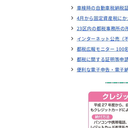
車検時の自動車税納税
4月から固定資産税にか
23区内の都税事務所の
インターネット公売（
都税広報モニター 100名
都税に関する証明等申
便利な電子申告・電子