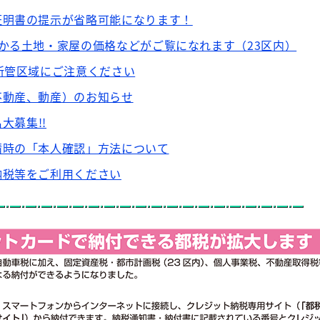
証明書の提示が省略可能になります！
かる土地・家屋の価格などがご覧になれます（23区内）
所管区域にご注意ください
不動産、動産）のお知らせ
大募集!!
請時の「本人確認」方法について
納税等をご利用ください