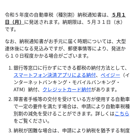
令和５年度の自動車税（種別割）納税通知書は、
５月１
日（月）
に発送されます。納期限は、５月３１日（水）
です。
なお、納税通知書がお手元に届く時期については、大型
連休後になる見込みですが、郵便事情等により、発送か
ら
１０日程度
かかる場合がございます。
銀行等窓口に行かずにできる都税の納付方法として、
スマートフォン決済アプリによる納付
、
ペイジー
（イ
ンターネットバンキング・モバイルバンキング・
ATM）納付、
クレジットカード納付
があります。
障害者手帳等の交付を受けている方が使用する自動車
で一定の要件を満たす場合は、申請により自動車税種
別割の減免を受けることができます。詳しくは
こちら
をご覧ください。
納税が困難な場合は、申請により納税を猶予する制度