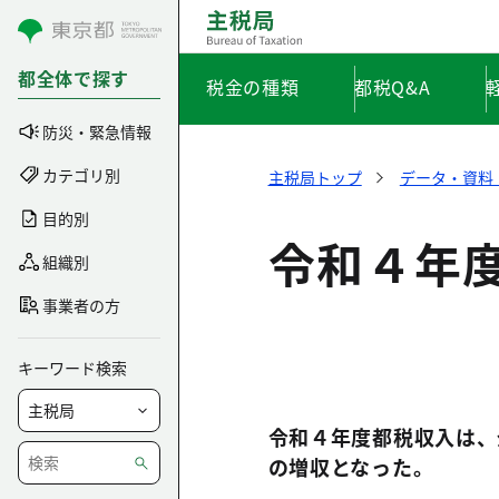
コンテンツにスキップ
都全体で探す
税金の種類
都税Q&A
防災・緊急情報
カテゴリ別
主税局トップ
データ・資料
目的別
令和４年
組織別
事業者の方
キーワード検索
令和４年度都税収入は、
の増収となった。