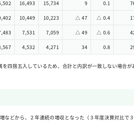
6,502
16,493
15,734
9
0.1
7
0,402
10,449
10,223
△ 47
△ 0.4
1
7,483
7,531
7,059
△ 49
△ 0.6
4
4,567
4,532
4,271
34
0.8
2
満を四捨五入しているため、合計と内訳が一致しない場合が
増などから、２年連続の増収となった（３年度決算対比で３