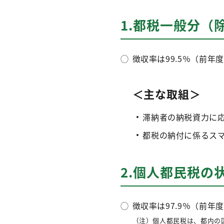
1.都税一般分（
◯
徴収率は99.5％（前年
＜主な取組＞
滞納者の納税資力に
都税の納付に係るス
2.個人都民税の
◯
徴収率は97.9％（前年
（注）個人都民税は、都内の