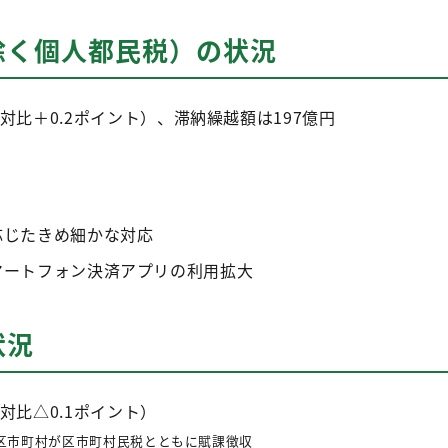
除く個人都民税）の状況
度対比＋0.2ポイント）、滞納繰越額は197億円
応じたきめ細かな対応
マートフォン決済アプリの利用拡大
状況
度対比△0.1ポイント）
区市町村が区市町村民税とともに賦課徴収