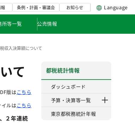
Language
情報
条例・計画・審議会
お知らせ
務所等一覧
公売情報
都税収入決算額について
いて
都税統計情報
ダッシュボード
PDF版は
こちら
予算・決算等一覧
ァイルは
こちら
東京都税務統計年報
、２年連続