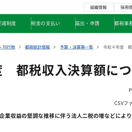
組織情報
採用
軽減制度
税金の支払い
届出・申請
都税事
・刊行物
都税統計情報
予算・決算等一覧
令和４年度 
度 都税収入決算額につ
CSVフ
企業収益の堅調な推移に伴う法人二税の増などにより