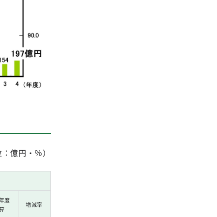
位：億円・％）
年度
増減率
算