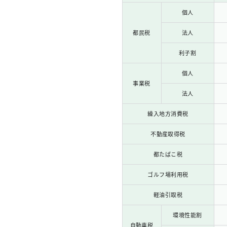
個人
都民税
法人
利子割
個人
事業税
法人
繰入地方消費税
不動産取得税
都たばこ税
ゴルフ場利用税
軽油引取税
環境性能割
自動車税