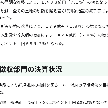
の堅調な推移により、１,４９８億円（７.１％）の増となっ
画税は、全ての土地の税額を据え置く特別な措置の終了等に
なった。
・所得環境の改善により、１７９億円（１.８％）の増となっ
個人消費や輸入額の増加により、４２４億円（６.０％）の増
１ポイント上回る９９.２％となった。
徴収部門の決算状況
手段により新規滞納の抑制を図る一方、滞納の早期解決を目
た。
率（都税計）は前年度を0.1ポイント上回る99.2％となっ