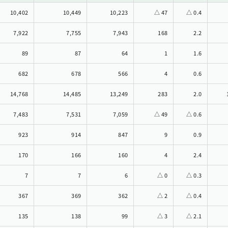
10,402
10,449
10,223
△ 47
△ 0.4
7,922
7,755
7,943
168
2.2
89
87
64
1
1.6
682
678
566
4
0.6
14,768
14,485
13,249
283
2.0
7,483
7,531
7,059
△ 49
△ 0.6
923
914
847
9
0.9
170
166
160
4
2.4
7
7
6
△ 0
△ 0.3
367
369
362
△ 2
△ 0.4
135
138
99
△ 3
△ 2.1