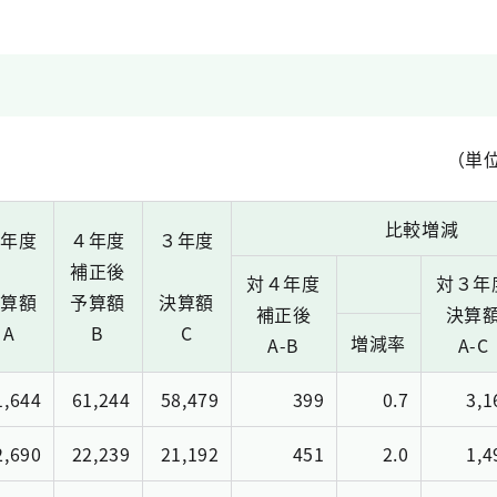
（単
比較増減
４年度
４年度
３年度
補正後
対４年度
対３年
決算額
予算額
決算額
補正後
決算
A
B
C
増減率
A-B
A-C
1,644
61,244
58,479
399
0.7
3,1
2,690
22,239
21,192
451
2.0
1,4