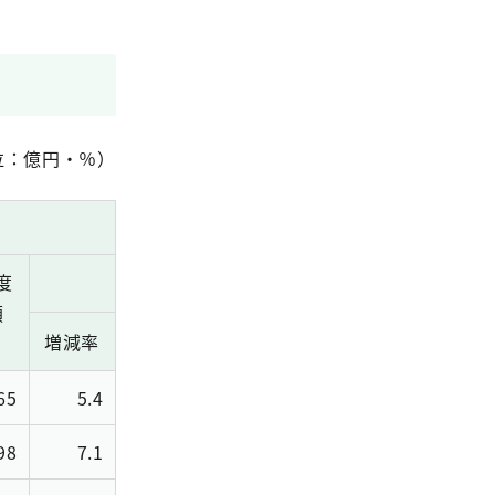
位：億円・％）
度
額
増減率
65
5.4
98
7.1