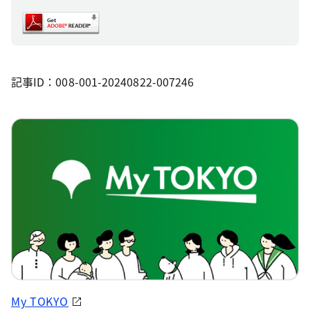
記事ID：008-001-20240822-007246
My TOKYO