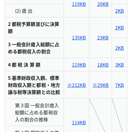
119KB
20KB
(2) 歳 出
2KB
2 都税予算額並びに決算
2KB
額
135KB
23KB
3 一般会計歳入総額に占
2KB
める都税収入の割合
4 都 税 決 算 額
119KB
18KB
3KB
5 基準財政収入額、標準
財政収入額と都税・地方
※212KB
※29KB
7KB
譲与税等決算額との比較
第３図 一般会計歳入
総額に占める都税収
入の割合の推移
114KB