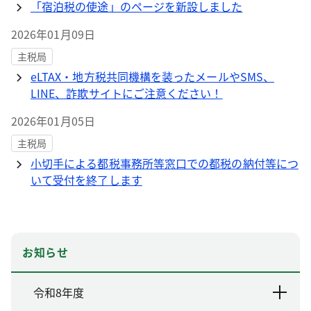
「宿泊税の使途」のページを新設しました
2026年01月09日
主税局
eLTAX・地方税共同機構を装ったメールやSMS、
LINE、詐欺サイトにご注意ください！
2026年01月05日
主税局
小切手による都税事務所等窓口での都税の納付等につ
いて受付を終了します
お知らせ
令和8年度