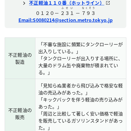
不正軽油１１０番（ホットライン）
ふせい
なくそう
０１２０－
２３１
－
７９３
Email:S0080214@section.metro.tokyo.jp
「不審な施設に頻繁にタンクローリーが
出入りしている。」
不正軽油の
「タンクローリーが出入りする場所に、
製造
大量のドラム缶や廃棄物が積まれてい
る。」
「見知らぬ業者から飛び込みで格安な軽
油の売込みがあった。」
「キックバックを伴う軽油の売り込みが
あった。」
不正軽油の
「周辺と比較して著しく安い価格で軽油
販売
を販売しているガソリンスタンドがあっ
た。」