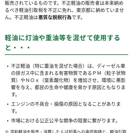
販売されているものです。不正軽油の販売者は本来納め
るべき軽油引取税を不正に免れ、東京都に納めていませ
ん。不正軽油は
悪質な脱税行為
です。
軽油に灯油や重油等を混ぜて使用する
と・・・
不正軽油（特に重油を混ぜた場合）は、ディーゼル車
の排ガス中に含まれる有害物質であるＰＭ（粒子状物
質）やＮＯｘ（窒素酸化物）を増加させ、環境に悪影
響を与え、都民の生命や健康を脅かす原因ともなりま
す。
エンジンの不具合・損傷の原因となることがありま
す。
市場における公正公平な競争の阻害に繋がります。
混和軽油を販売・消費した人は知事への承認申請と、軽油引取