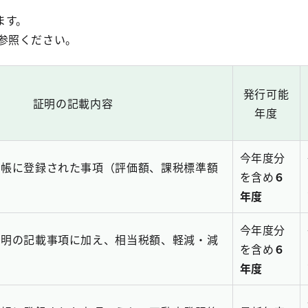
ます。
参照ください。
発行可能
証明の記載内容
年度
今年度分
台帳に登録された事項（評価額、課税標準額
を含め
６
年度
今年度分
証明の記載事項に加え、相当税額、軽減・減
を含め
６
年度