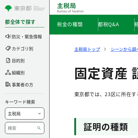
コンテンツにスキップ
都全体で探す
税金の種類
都税Q&A
防災・緊急情報
カテゴリ別
主税局トップ
シーンから調
目的別
固定資産 
組織別
事業者の方
東京都では、23区に所在
キーワード検索
証明の種類