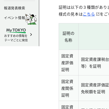
証明は以下の３種類があり
報道発表検索
様式の見本は
こちら
をご
イベント情報
証明の
おすすめの情報を
名称
テーマごとに発信
固定資
固定資産課税
産評価
等）を証明
証明
固定資
固定資産評価
産関係
免税額を証明
証明
固定資