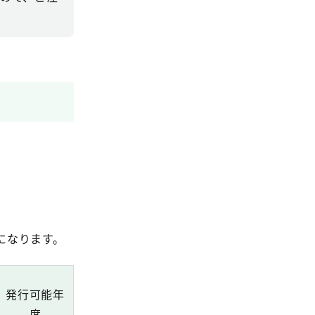
になります。
発行可能年
度