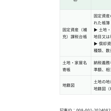
固定資産
れた帳簿
固定資産（補
▶ 土地
充）課税台帳
地目又は
▶ 償却
種類、数
土地・家屋名
納税義務
寄帳
準額、相
土地の地
地籍図
地籍図（
記事ID：008-001-2024082