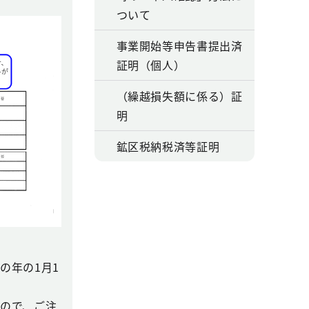
ついて
事業開始等申告書提出済
証明（個人）
（繰越損失額に係る）証
明
鉱区税納税済等証明
の年の1月1
ので、ご注