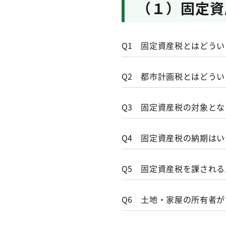
（１）固定資
Q1 固定資産税とはどう
A1
固定資産税は、毎年
Q2 都市計画税とはどう
産」といいます。）
資産の所在する市町
Q3 固定資産税の対象と
ただし、東京都２３
A3
土地、家屋及び償却
Q4 固定資産税の納期は
納税義務者
毎年１月１日（賦課期
土地
A4
東京２３区内の固定
Q5 固定資産税を課され
録されている方です。
田、畑、宅地、鉱泉地
第１期
令和８（2026）年
税率
家屋
A5
固定資産税を納める
Q6 土地・家屋の所有者
1.4％
住家、店舗、工場（発
第２期
令和８（2026）
有者として、固定資
償却資産