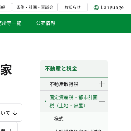
Language
情報
条例・計画・審議会
お知らせ
務所等一覧
公売情報
家
不動産と税金
不動産取得税
固定資産税・都市計画
税（土地・家屋）
ついて
様式
質問