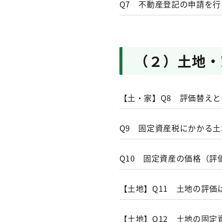
A6
亡くなられた方名義
（地方税法３４１条、３４
Q7 不動産登記の申請を
第３期
令和８（2026）年
具体的には次のとおりです
土地及び家屋以外
３か月以内に不動産
第４期
令和９（2027）
税事務所へ現所有者
A7
課税明細書
でご確認
土地
法人税法又は所得
関連事項
なお、亡くなられた
登記簿又は土地補充課
必要な経費に算入
固定資産税を課される
令和８年度固定資産税・都市
不動産登記の申請を行う際
詳しくは、
こちら
を
（２）土地・
を含みます。）。
家屋
す。その価格は、「固定資
固定資産税の対象とな
（地方税法第３６２条、都
登記簿又は家屋補充課
営業権など、無形
確認ください。
（地方税法第９条、第３４
固定資産税の納期はい
償却資産
耐用年数１年未満
【土・家】Q8 評価替え
なお、納税通知書は毎年６
償却資産の概要
関連事項
償却資産課税台帳に所
万円未満で３年間
関連事項
ので、大切に保管ください
固定資産税とはどうい
資産で取得価額が
Q9 固定資産税にかかる
相続があったとき
（注）
所有者として登記（
固定資産税を課される
自動車税種別割の
在に、その土地や家
転居等により納税通知
車・軽自動車・小
Q10 固定資産の価格（
告書の提出
が必要に
固定資産税の対象とな
か。
法人税法施行令第
区市町村の固定資産税
「案内チラシ」～土地
（地方税法第３４３条）
【土地】Q11 土地の評価
は除かれます。た
固定資産税の納付方法
却資産となります
関連事項
【土地】Q12 土地の固