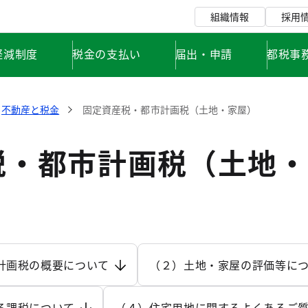
組織情報
採用
軽減制度
税金の支払い
届出・申請
都税事
不動産と税金
固定資産税・都市計画税（土地・家屋）
税・都市計画税（土地・
計画税の概要について
（２）土地・家屋の評価等に
る課税について
（４）住宅用地に関するよくあるご