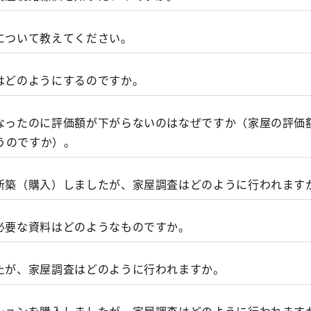
る法人・個人事業者については、取得価額30万円未満の減価
う税金ですか。
算入できる措置が講じられております、この特例措置は租税
について教えてください。
る資産は何ですか。
所得税）に関する制度ですので、固定資産税（償却資産）で
、この特例により損金算入した資産については、固定資産税
はどのようにするのですか。
ますので、十分にご注意ください。
つですか。
地・家屋価格等の縦覧とは何ですか
通知（市）第三章第一節第一、五）
くなったのに評価額が下がらないのはなぜですか（家屋の評価
は原則不要です。不動産登記申請は、課税明細書の写しを添
うのですか）。
を新築（購入）しましたが、家屋調査はどのように行われます
う税金ですか。
当するなど評価証明が必要となる場合があります。詳しくは
さい。（
東京法務局 登記手続のご案内
）
人（納税義務者）とは誰ですか。
権を取得した者は、その所有権の取得の日から一月以内に、
に必要な資料はどのようなものですか。
書がない場合
とが義務付けられています。
、登記所からその旨、都税事務所に通知されます。
請を行うなど、課税明細書で新年度の価格が確認できない場
したが、家屋調査はどのように行われますか。
記が遅れる場合
は、当該家屋が所在する区の都税事務所の資
ている場合
ださい。
（注）