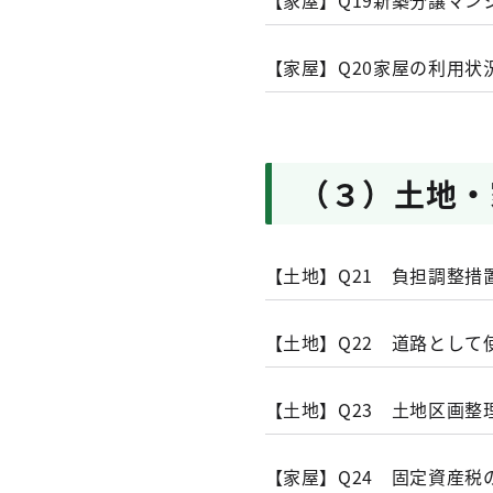
【家屋】Q19新築分譲マ
新増改築について登
関連事項
す。（建売家屋の場
不動産登記の申請時には
【家屋】Q20家屋の利用
があります。）
（３）土地・
【土地】Q21 負担調整措
A21
固定資産税の評価額
【土地】Q22 道路とし
問題があることから
導入されました。
A22
道路（セットバック
【土地】Q23 土地区画
登記所からの通知又は所有
この仕組みは、負担
産税・都市計画税が
都税事務所の家屋評価担当
を引き下げたり、据
【家屋】Q24 固定資産
方法で家屋調査を行います
非課税の適用に当たっては
き上げていく仕組み