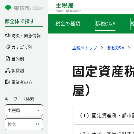
コンテンツにスキップ
都全体で探す
税金の種類
都税Q&A
防災・緊急情報
カテゴリ別
主税局トップ
都税Q&A
目的別
固定資産
組織別
事業者の方
屋）
キーワード検索
（１）固定資産税・都市
（３）土地・家屋に対す