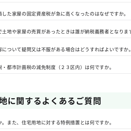
年内に申告があり、都税事務所の担当職員が利用状況を確認
、価格が下がった土地でも、負担水準が低いものは、段階的
き（もしくは借用させていただき）、資料及び外観確認によ
始まる年度から当該道路部分が非課税となります。
新築した家屋の固定資産税が急に高くなったのはなぜですか。
す。
法（立会いは不要）。
いては
の際には、道路部分の位置と面積、その算定方法が正確に確
Q17
をご覧ください。
令和７年度課税標準額等（注1）
×
100
中で土地や家屋の売買があったときは誰が納税義務者となりま
の図面は、原則として土地家屋調査士等の資格を有する者に
電話での問合せ又はお立会いによる調査をさせていただくことがありま
令和８年度価格等（注2）
すが、土地家屋調査士等以外の作成によるものであっても、
申請書、見積書、請負契約書、竣工図等）を確認させていて
内容について疑問又は不服がある場合はどうすればよいですか
のであれば差し支えありません。
筆等があった場合は、その土地に類似する土地の令和７年度
の資材や設備の施工状況を確認する方法。
の都税事務所土地班までお問い合わせください。
査を行う際には、「東京都徴税吏員証」を携帯していますの
産税・都市計画税の減免制度（２３区内）は何ですか。
一般住宅用地については、評価額に住宅用地の特例措置（小
項第５号、７０２条の２第２項）
地…１／３）を適用した額（本則課税標準額）。
第１２条の１４）
新築した場合、減額を受けるためには新築した年の翌年（１
日までに申告が必要となります。登記の有無にかかわらず、当
地に関するよくあるご質問
則課税標準額（価格×1/6等）
資産税班に新築した旨をご連絡ください。
徐々に引上げ
ご案内（チラシ）
６４条）
すか。また、住宅用地に対する特例措置とは何ですか。
税非課税申告書（公共の用に供する道路）
記入例