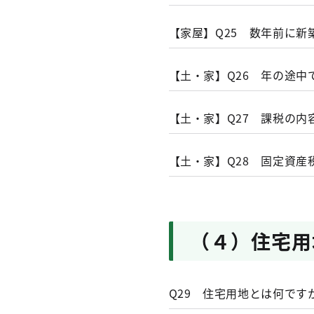
提出をお願いしています。
この仕組みによって
①必要資料をお送りいただ
いては、その翌年の4月に
【家屋】Q25 数年前に
昇する場合がありま
備の施工状況を確認する方
→お送りいただく資料につ
また、非課税申告書の提出
＝
負担水準（％）
【土・家】Q26 年の途
の添付をお願いします。こ
資料に不備がある場合は、
れた地積測量図としていま
②各種建築資料（建築確認
【土・家】Q27 課税の
積等を正確に確認しうるも
（注1）
令和７年中に分合
いいただいたうえで、内外
準する額とします。
詳細は、土地が所在する区
家屋評価担当職員は家屋調
【土・家】Q28 固定資
（注2）
小規模住宅用地、
ださい。
（地方税法第３４８条第２
１／６，一般住宅用
（東京都都税条例施行規則
（注）認定長期優良住宅を
住宅用地
場合はその年）の１月31
（４）住宅用
負担水準が１００％以上→本
する区の都税事務所の固定
関連事項
負担水準が１００％未満→
道路に対する非課税の
（不動産登記法第４７、１
Q29 住宅用地とは何で
商業地等
固定資産税・都市計画
（地方税法第３８２条）