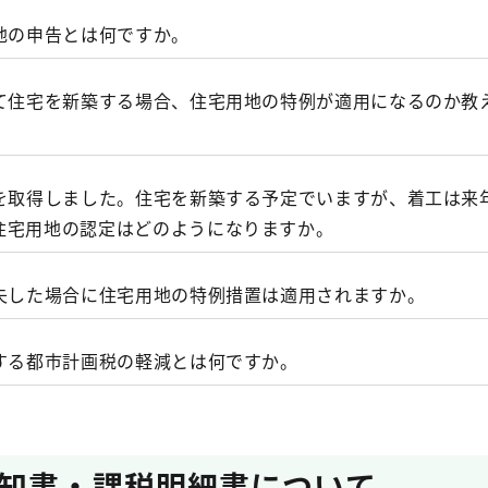
標準額の法定上限（価格の７０％）まで引下げ
手続が可能です。
（LoGoフォーム）
地の申告とは何ですか。
％以下→前年度課税標準額に据置
徐々に引上げ
かる固定資産税・不動産取得税が軽減されます
して住宅を新築する場合、住宅用地の特例が適用になるのか教
記載例
日）現在、次のいずれかに該当するものをいいます。
告
にするのですか
の居住の用に供する家屋）の敷地の用に供されている土地で
）、住宅を建築中又は建築予定の土地は原則として住宅用地
地を取得しました。住宅を新築する予定でいますが、着工は来
税の住宅用地には課税標準の特例措置が設けられており、税
の１０倍までの土地
る都市計画税の軽減とは何ですか
の要件を満たす場合には、住宅が完成するまでに通常必要と
住宅用地の認定はどのようになりますか。
置を正しく適用するために、「固定資産税の住宅用地等申告
宅建替え中の土地として、住宅用地の特例が継続して適用さ
。また、住宅用地に対する特例措置とは何ですか
人の居住の用に供する家屋で、その家屋の床面積に対する居
住宅用地等申告書」により申告をしていただくことになって
）現在、住宅の敷地として利用されている土地は、住宅用地
もの）の敷地の用に供されている土地のうち、その面積に下
げ条例減額（２３区内）（PDF）
滅失した場合に住宅用地の特例措置は適用されますか。
担が軽減されます。したがって、住宅を建てる目的で取得し
地の面積がその上に存在する家屋の床面積の１０倍を超えて
更があった場合で、具体的には次のとおりです。
住宅が完成しておらず、住宅を建築中又は建築予定となって
積に下表の率を乗じた面積）に相当する土地
対する都市計画税の軽減とは何ですか。
増築した場合
舗、事務所等に利用されている土地と同様に住宅用地の特例
一部を取り壊した場合
*
居住部分の割合
る場合
1/4（25％）以上1/2（50％）
知書・課税明細書について