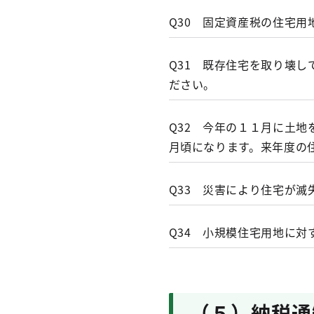
負担水準が７０％超→課税
インターネットからも申告
A29
Q30 固定資産税の住宅用
負担水準が６０％以上７０
関連事項
負担水準が６０％未満 →
認定長期優良住宅にか
A30
Q31 既存住宅を取り壊
住宅用地とは
ださい。
家屋異動届書（PDF）
賦課期日（毎年１月１
関連事項
住宅用地等に関する申
土地の評価はどのよう
（1）
専用住宅（専ら人
A31
賦課期日（１月１日
Q32 今年の１１月に土
固定資産税・都市計画
在する家屋の床面積
小規模住宅用地に対す
されませんが、一定
月頃になります。来年度の
ています。この特例措
事期間について、住
住宅用地とは何ですか
（2）
併用住宅（一部を
をしてください。
合、「固定資産税の
A32
賦課期日（１月１日
が４分の１以上ある
商業地等の負担水準引下
Q33 災害により住宅が
申告が必要な場合
置が適用され、税負
て得た面積（住宅用
土地や家屋の状況に変
も、１月１日時点で
床面積の１０倍の面
Q34 小規模住宅用地に
（1）
住宅を新築又は
いては、駐車場や店
れません。
（2）
住宅の全部又は
家屋の種類
（3）
住宅を建て替え
（５）納税通