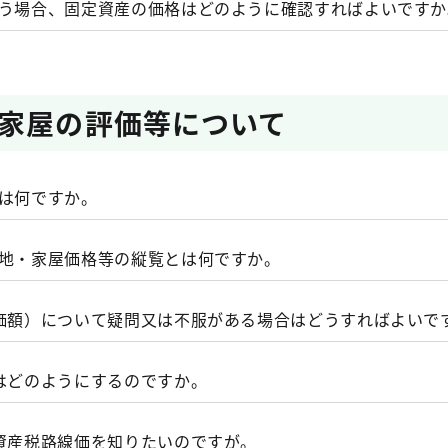
の土地・家屋について、不動産登記簿の名義変更をご検討く
３条、３５０条、３５９条、７３４条、東京都都税条例１２
行う場合、固定資産の価格はどのように確認すればよいですか
１２月１日から令和８（2026）年12月28日まで（納期限 1
。
の、事業の用に供することができる資産
登記簿の名義変更ができない場合には、土地・家屋の所在す
年２月１日から３月１日まで（納期限 ３月１日）
申告書をご提出ください。
ください。
税法の規定による所得の計算上、減価償却額又は減価償却費
年の納税義務は、一般的に、相続人の方に引き継がれます。
税台帳に所有者として登記又は登録されている方
されるもの（簿外資産、償却済資産、一時的に減価償却して
人（納税義務者）とは誰ですか。
計画税の納税通知書は、６月１日に発送します。
には、登録免許税の算定のため、固定資産の価格を記載する
ご覧ください。
家屋の評価等について
産税・都市計画税 納税通知書」と同時期にお送りする、
課
る資産は何ですか。
税条例第１２９条）
税台帳に所有者として登記又は登録されている方
減価償却資産は除かれます。
３条第２項、第３８４条の３）
つですか。
又は取得価額１０万円未満の償却資産で損金算入したもの、
とは何ですか。
月にお送りしております。
納税通知書及び課税明細書は再発
有者として登録されている方
の一括償却をしたもの、法人税法第６４条の２第１項等に規
。
う税金ですか。
２０万円未満のものなど、少額資産にあたる資産は除かれま
土地・家屋価格等の縦覧とは何ですか。
登録）されている方が１月１日前に死亡している場合等には
≪画像をクリックすると拡大します≫
人（納税義務者）とは誰ですか。
課税客体である自動車、軽自動車税種別割の課税客体である
屋を現に所有している方が納税義務者となります。この場合
書の送付先を変更する場合や、海外に転勤する場合はどうす
型特殊自動車・二輪小型自動車は除かれます。
評価額）について疑問又は不服がある場合はどうすればよいで
なる場合があります。
る資産は何ですか。
13条第9号又は所得税法施行令第6条第9号に掲げる牛、馬、
・都市計画税の納期と税率を知りたいのですが。
・家屋の相続登記をおすすめします～
はどのようにするのですか。
だし、観賞用、興行用その他これらに準ずる事業の用に供す
を教えてください。
。
定資産税路線価を知りたいのですが。