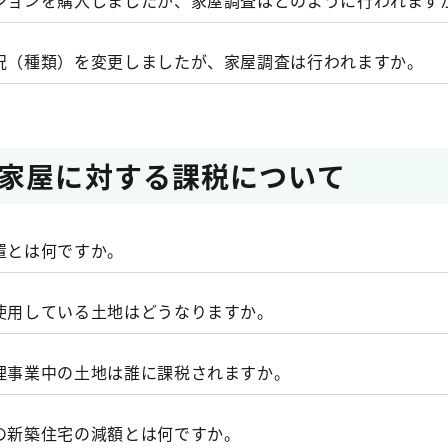
ンションを購入しましたが、家屋調査はどのように行われます
記がされていない場合、家屋異動届書をご提出していただく
合、売買時期によっては販売業者協力の下で既に家屋調査を
固定資産税・都市計画税 課税明細書をご利用ください。（
状況（種類）を変更しましたが、家屋調査は行われますか。
家屋に対する課税について
置とは何ですか。
に対する税負担が地域や土地によって格差があるのは税の公
て使用している土地はどうなりますか。
、平成９年度の税制改正により、この格差を解消していくた
部分等）として利用されている土地で所定の要件を満たすも
整理事業中の土地は誰に課税されますか。
者の方からの連絡により新築家屋を把握した後、当該家屋が
水準（評価額等に対する前年度課税標準額等の割合）が高い
非課税になります。
職員が、当該家屋の所有者の方に予め連絡をした上で、以下
え置いたりする一方、負担水準が低い土地については段階的
税の新築住宅の減額とは何ですか。
。
、「固定資産税・都市計画税非課税申告書（公共の用に供す
になっています。