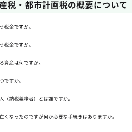
産税・都市計画税の概要について
いう税金ですか。
１月１日（賦課期日）現在の土地、家屋又は償却資産（これ
いう税金ですか。
の所有者に対し、その固定資産の価格をもとに算定される税
村が課税する税金です。
なる資産は何ですか。
区内においては、特例で都が課税をすることになっていま
資産が固定資産税の対象となります。
いつですか。
日）現在の土地、家屋又は償却資産の所有者として、固定資
資産税・都市計画税の令和８年度の納期は、次のとおりです
る人（納税義務者）とは誰ですか。
、池沼、山林、牧場、原野その他の土地（雑種地）をいいま
６月１日から６月30日まで（納期限 ６月30日）
人（納税義務者）は１月１日の固定資産（土地、家屋又は償
が亡くなったのですが何か必要な手続きはありますか。
電所及び変電所を含みます。）、倉庫その他の建物をいいま
年９月１日から９月３０日まで（納期限 ９月３０日）
産課税台帳に登録されている方です。