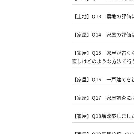
（注）
中小企業者に該当す
固定資産税とはどうい
得した場合に、損金
【土地】Q13 農地の評価
固定資産税の対象とな
よる国税（法人税・
せん。 したがって
償却資産の概要
【家屋】Q14 家屋の評価
の申告が必要となり
固定資産税の納期はい
固定資産税にかかる土
（地方税法３４１条、取扱
【家屋】Q15 家屋が古
相続があったとき
（注１）
評価証明（有料）
直しはどのような方法で行
とができます。
関連事項
【家屋】Q16 一戸建て
固定資産税とはどうい
（注２）
ただし、以下に該
でお問い合わせくだ
固定資産税を課される
A16
新築した建物の所有
【家屋】Q17 家屋調査
お手元に課税明細
償却資産の概要
登記の申請をするこ
表題登記をした場合
４・５月に登記申
【家屋】Q18増改築しま
諸事情により表題登
非課税が適用され
築した旨をご連絡く