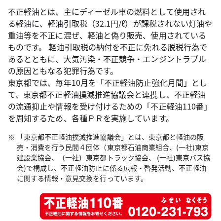
不正軽油とは、主にディーゼル車の燃料として使用され
る軽油に、軽油引取税（32.1円/ℓ）が課税されない灯油や
重油等を不正に混ぜ、軽油と偽り販売、使用されている
ものです。 軽油引取税の納付を不正に免れる脱税行為で
あるとともに、大気汚染・不正競争・エンジントラブル
の原因ともなる犯罪行為です。
東京都では、毎年10月を「不正軽油防止強化月間」とし
て、東京都不正軽油撲滅推進協議会と連携し、不正軽油
の流通抑止や情報を受け付けるための「不正軽油110番」
を周知するため、各種ＰＲを実施しています。
「東京都不正軽油撲滅推進協議会」とは、東京都と軽油の販
売・消費を行う民間４団体（東京都石油商業組合、(一社)東京
建設業協会、（一社）東京都トラック協会、 (一社)東京バス協
会)で構成し、不正軽油防止に係る広報・啓発活動、不正軽油
に関する情報・意見交換を行っています。