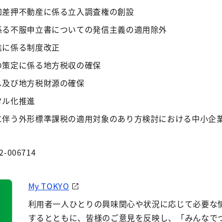
加差押不動産に係る立入調査権の創設
係る不服申立書についての発信主義の適用除外
進に係る制度改正
の策定に係る地方税収の確保
し及び地方税財源の確保
タル化推進
に伴う外形標準課税の適用対象のあり方検討における中小企
2-006714
My TOKYO
利用者一人ひとりの興味関心や状況に応じて必要な
するとともに、皆様のご意見を反映し、「みんなで