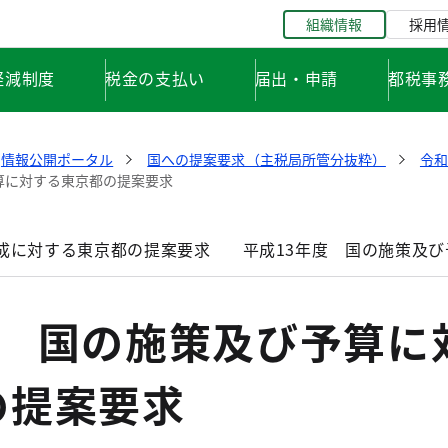
組織情報
採用
軽減制度
税金の支払い
届出・申請
都税事
情報公開ポータル
国への提案要求（主税局所管分抜粋）
令和
算に対する東京都の提案要求
編成に対する東京都の提案要求
平成13年度 国の施策及
度 国の施策及び予算に
の提案要求