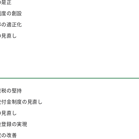
の是正
制度の創設
準の適正化
の見直し
産税の堅持
交付金制度の見直し
の見直し
位登録の実現
度の改善