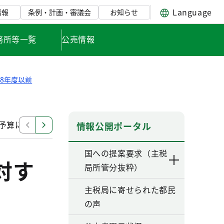
Language
情報
条例・計画・審議会
お知らせ
務所等一覧
公売情報
8年度以前
び予算に対する東京都の提案要求
平成14年度 国の施策
情報公開ポータル
国への提案要求（主税
対す
局所管分抜粋）
主税局に寄せられた都民
の声