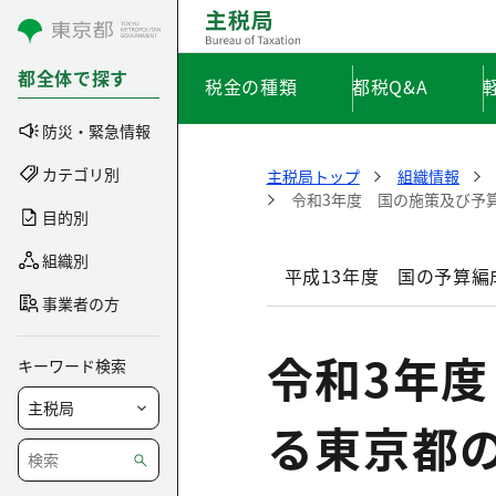
コンテンツにスキップ
都全体で探す
税金の種類
都税Q&A
防災・緊急情報
カテゴリ別
主税局トップ
組織情報
令和3年度 国の施策及び予
目的別
組織別
平成13年度 国の予算
事業者の方
令和3年
キーワード検索
る東京都