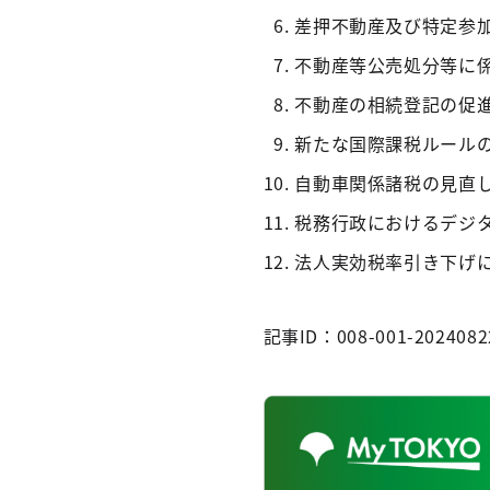
差押不動産及び特定参
不動産等公売処分等に
不動産の相続登記の促
新たな国際課税ルール
自動車関係諸税の見直
税務行政におけるデジ
法人実効税率引き下げ
記事ID：008-001-2024082