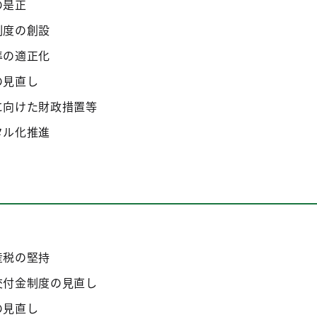
の是正
制度の創設
準の適正化
の見直し
に向けた財政措置等
タル化推進
産税の堅持
交付金制度の見直し
の見直し