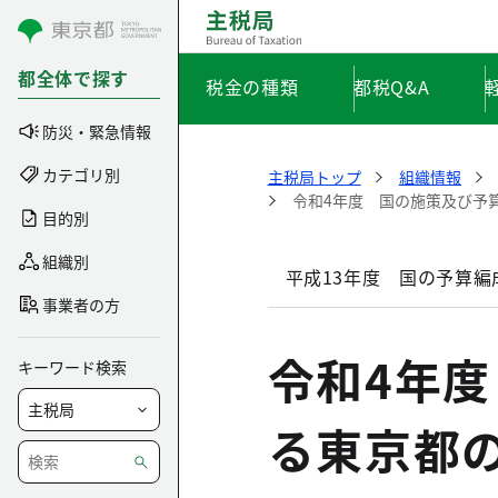
コンテンツにスキップ
都全体で探す
税金の種類
都税Q&A
防災・緊急情報
カテゴリ別
主税局トップ
組織情報
令和4年度 国の施策及び予
目的別
組織別
平成13年度 国の予算
事業者の方
令和4年
キーワード検索
る東京都