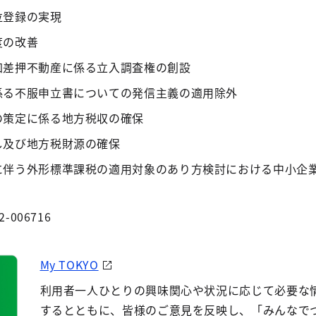
位登録の実現
度の改善
加差押不動産に係る立入調査権の創設
係る不服申立書についての発信主義の適用除外
の策定に係る地方税収の確保
し及び地方税財源の確保
に伴う外形標準課税の適用対象のあり方検討における中小企
2-006716
My TOKYO
利用者一人ひとりの興味関心や状況に応じて必要な
するとともに、皆様のご意見を反映し、「みんなで