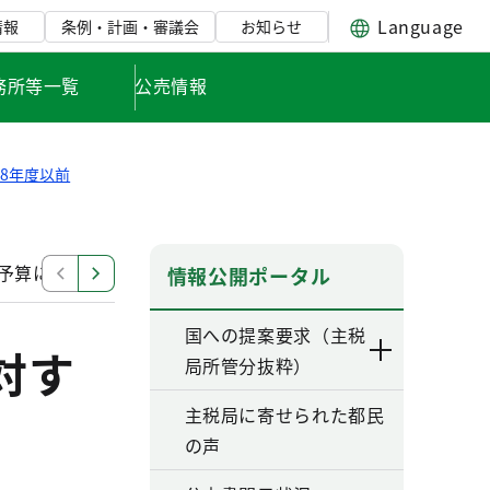
Language
情報
条例・計画・審議会
お知らせ
務所等一覧
公売情報
8年度以前
び予算に対する東京都の提案要求
平成14年度 国の施策
情報公開ポータル
国への提案要求（主税
対す
局所管分抜粋）
主税局に寄せられた都民
の声