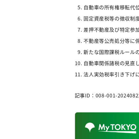
自動車の所有権移転代
固定資産税等の徴収制
差押不動産及び特定参
不動産等公売処分等に
新たな国際課税ルール
自動車関係諸税の見直
法人実効税率引き下げ
記事ID：008-001-2024082