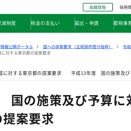
組織情報
採用
軽減制度
税金の支払い
届出・申請
都税事
情報公開ポータル
国への提案要求（主税局所管分抜粋）
令和
算に対する東京都の提案要求
編成に対する東京都の提案要求
平成13年度 国の施策及
度 国の施策及び予算に
の提案要求