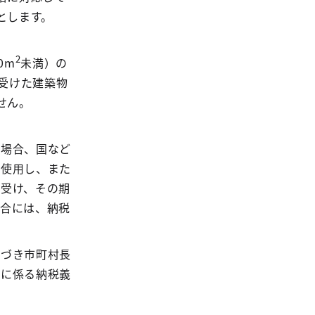
とします。
2
0m
未満）の
受けた建築物
せん。
る場合、国など
に使用し、また
を受け、その期
場合には、納税
基づき市町村長
税に係る納税義