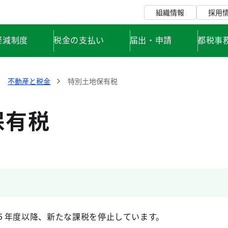
組織情報
採用
軽減制度
税金の支払い
届出・申請
都税事
不動産と税金
特別土地保有税
保有税
５年度以降、新たな課税を停止しています。