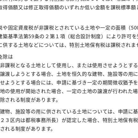
取得価額又は修正取得価額のいずれか低い金額を課税標準額
税や固定資産税が非課税とされている土地や一定の面積（50
建築基準法第59条の２第１項（総合設計制度）により許可を
に供する土地などについては、特別土地保有税は課税されま
免除は
非課税となる土地として使用し、または使用させようとす
譲渡しようとする場合、土地を恒久的な建物、施設等の用
せようとする場合には、申請に基づき一定の期間徴収猶予
地の使用が開始された場合、一定の土地の譲渡が行われた
除される制度があります。
建物、施設等の用に供されている土地については、申請に
２３区内は都税事務所長）が認定した場合、特別土地保有
される制度があります。