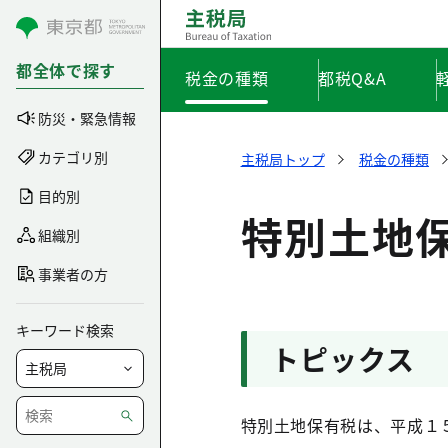
コンテンツにスキップ
都全体で探す
税金の種類
都税Q&A
防災・緊急情報
カテゴリ別
主税局トップ
税金の種類
目的別
特別土地
組織別
事業者の方
キーワード検索
トピックス
特別土地保有税は、平成１