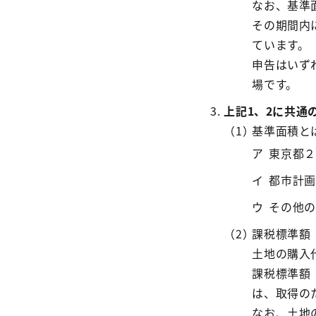
なお、基準
その期間内
ています。
申告はいず
場です。
上記1、2に共通
基準面積と
東京都２
都市計画
その他の
課税標準額
土地の購入
課税標準額
は、取得の
なお、土地