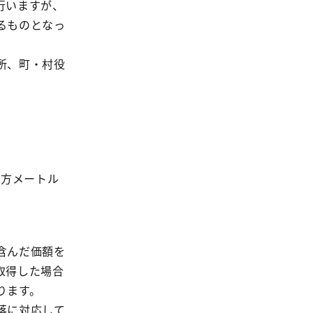
行いますが、
るものとなっ
所、町・村役
平方メートル
ル
含んだ価額を
取得した場合
ります。
落に対応して