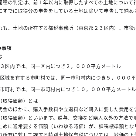
面積の判定は、前１年以内に取得したすべての土地について
にすでに取得分の申告をしている土地は除いて申告して納め
れも、土地の所在する都税事務所（東京都２３区内）、市役
の事項
は
３区内では、同一区内につき２，０００平方メートル
区域を有する市町村では、同一市町村内につき５，０００
市町村では、同一市町村内につき１０，０００平方メート
（取得価額）とは
代金のほかに、購入手数料や立退料など購入に要した費用を
（取得価額）といいます。贈与、交換など購入以外の方法で
ために通常要する価額（いわゆる時価）が、課税標準額とな
の所有に対して課する特別土地保有税については、地価の下