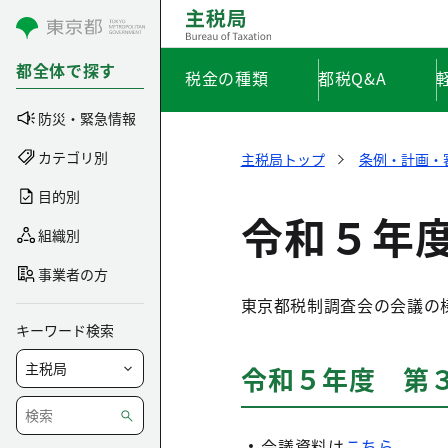
コンテンツにスキップ
都全体で探す
税金の種類
都税Q&A
防災・緊急情報
カテゴリ別
主税局トップ
条例・計画・
目的別
令和５年度
組織別
事業者の方
東京都税制調査会の会議の様
キーワード検索
令和５年度 第３回
会議資料は
こちら