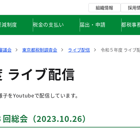
組織情報
採用
軽減制度
税金の支払い
届出・申請
都税事
審議会
東京都税制調査会
ライブ配信
令和５年度 ライブ
 ライブ配信
子をYoutubeで配信しています。
総会（2023.10.26）