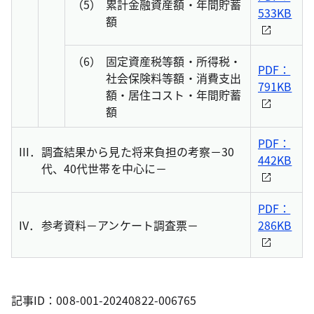
（5）
累計金融資産額・年間貯蓄
533KB
額
（6）
固定資産税等額・所得税・
PDF：
社会保険料等額・消費支出
791KB
額・居住コスト・年間貯蓄
額
PDF：
III．
調査結果から見た将来負担の考察－30
442KB
代、40代世帯を中心に－
PDF：
IV．
参考資料－アンケート調査票－
286KB
記事ID：008-001-20240822-006765