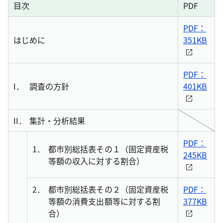
目次
PDF
PDF：
はじめに
351KB
PDF：
I．
調査の方針
401KB
II．
集計・分析結果
PDF：
1．
都市別総括表その１（固定資産税
245KB
等額の収入に対する割合）
2．
都市別総括表その２（固定資産税
PDF：
等額の消費支出額等に対する割
377KB
合）