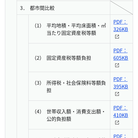
3．
都市間比較
PDF：
（1）
平均地積・平均床面積・㎡
326KB
当たり固定資産税等額
PDF：
（2）
固定資産税等額負担
605KB
PDF：
（3）
所得税・社会保険料等額負
395KB
担
PDF：
（4）
世帯収入額・消費支出額・
410KB
公的負担額
PDF：