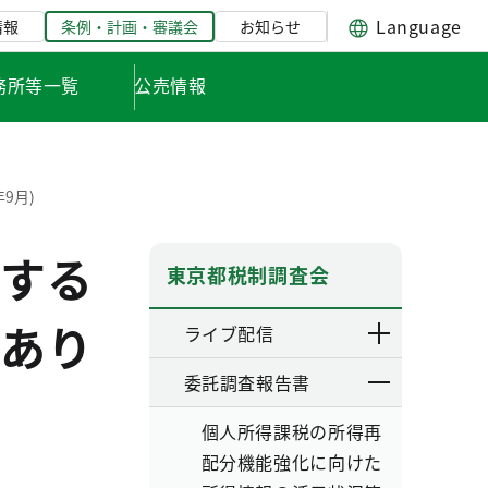
Language
情報
条例・計画・審議会
お知らせ
務所等一覧
公売情報
9月)
する
東京都税制調査会
あり
ライブ配信
委託調査報告書
個人所得課税の所得再
配分機能強化に向けた