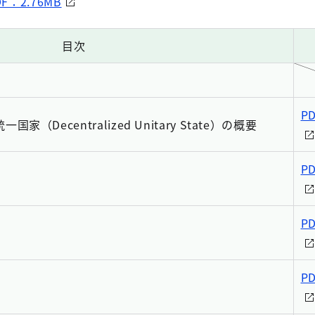
DF：2.76MB
目次
P
家（Decentralized Unitary State）の概要
P
P
P