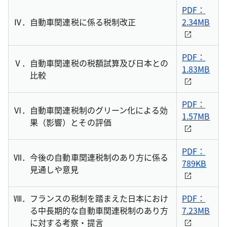
PDF：
Ⅳ．
自動車関連税に係る税制改正
2.34MB
PDF：
Ⅴ．
自動車関連税の税額試算及び日本との
1.83MB
比較
PDF：
Ⅵ．
自動車関連税制のグリーン化による効
1.57MB
果（影響）とその評価
PDF：
Ⅶ．
今後の自動車関連税制のあり方に係る
789KB
見通しや意見
Ⅷ．
フランスの税制を踏まえた日本におけ
PDF：
る中長期的な自動車関連税制のあり方
7.23MB
に対する考察・提言