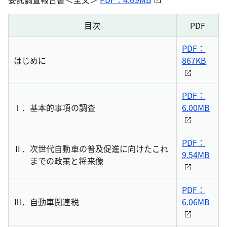
目次
PDF
PDF：
はじめに
867KB
PDF：
Ⅰ．
基本的事項の調査
6.00MB
PDF：
Ⅱ．
次世代自動車の普及促進に向けたこれ
9.54MB
までの政策と将来像
PDF：
Ⅲ．
自動車関連税
6.06MB