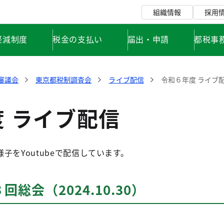
組織情報
採用
軽減制度
税金の支払い
届出・申請
都税事
審議会
東京都税制調査会
ライブ配信
令和６年度 ライブ
 ライブ配信
子をYoutubeで配信しています。
総会（2024.10.30）