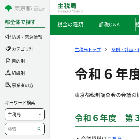
コンテンツにスキップ
都全体で探す
税金の種類
都税Q&A
防災・緊急情報
カテゴリ別
主税局トップ
条例・計画・
目的別
令和６年度
組織別
事業者の方
東京都税制調査会の会議の様
キーワード検索
令和６年度 第３回
会議資料は
こちら