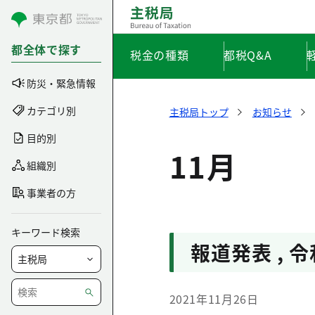
コンテンツにスキップ
都全体で探す
税金の種類
都税Q&A
防災・緊急情報
カテゴリ別
主税局トップ
お知らせ
目的別
11月
組織別
事業者の方
キーワード検索
報道発表 , 令
2021年11月26日