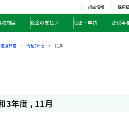
組織情報
採用
軽減制度
税金の支払い
届出・申請
都税事
報道発表
令和3年度
11月
和3年度 , 11月