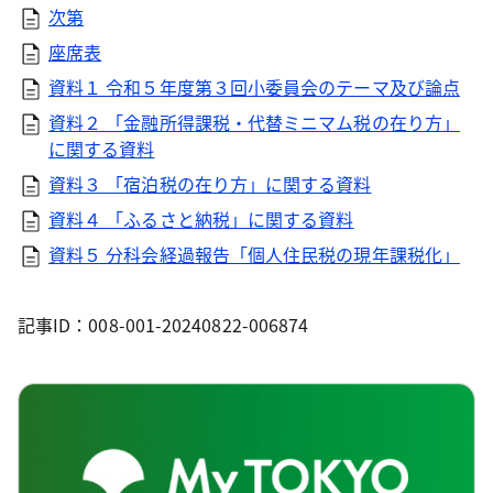
次第
座席表
資料１ 令和５年度第３回小委員会のテーマ及び論点
資料２ 「金融所得課税・代替ミニマム税の在り方」
に関する資料
資料３ 「宿泊税の在り方」に関する資料
資料４ 「ふるさと納税」に関する資料
資料５ 分科会経過報告「個人住民税の現年課税化」
記事ID：008-001-20240822-006874