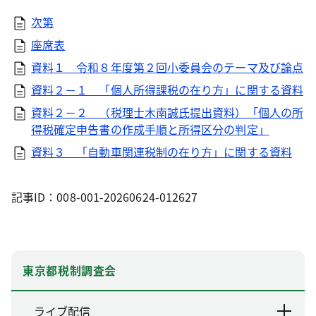
次第
座席表
資料１ 令和８年度第２回小委員会のテーマ及び論点
資料２－１ 「個人所得課税の在り方」に関する資料
資料２－２ （税理士木南誠氏提出資料）「個人の所
得税確定申告書の作成手順と所得区分の判定」
資料３ 「自動車関連税制の在り方」に関する資料
記事ID：008-001-20260624-012627
東京都税制調査会
ライブ配信