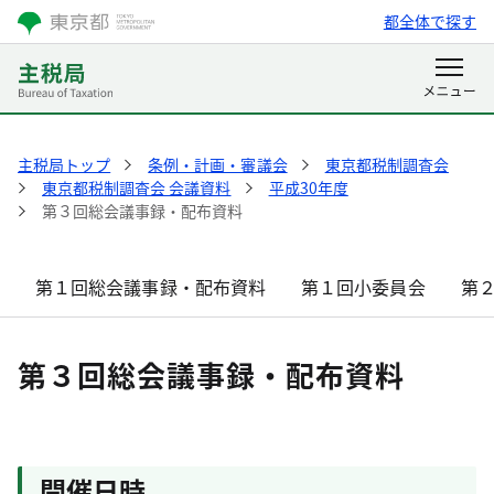
都全体で探す
主税局トップ
条例・計画・審議会
東京都税制調査会
東京都税制調査会 会議資料
平成30年度
第３回総会議事録・配布資料
第１回総会議事録・配布資料
第１回小委員会
第
第３回総会議事録・配布資料
開催日時