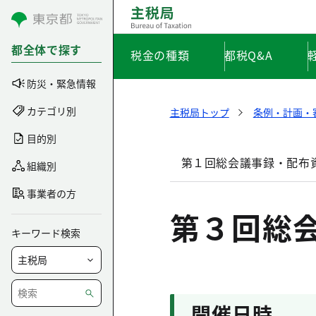
コンテンツにスキップ
都全体で探す
税金の種類
都税Q&A
防災・緊急情報
カテゴリ別
主税局トップ
条例・計画・
目的別
第１回総会議事録・配布
組織別
事業者の方
第３回総
キーワード検索
開催日時