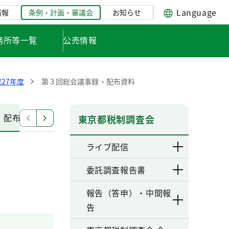
Language
情報
条例・計画・審議会
お知らせ
務所等一覧
公売情報
27年度
第３回総会議事録・配布資料
・配布資料
第１回小委員会議事録・配布資料
第２回
東京都税制調査会
ライブ配信
委託調査報告書
報告（答申）・中間報
告