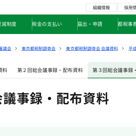
組織情報
採用
軽減制度
税金の支払い
届出・申請
都税事
審議会
東京都税制調査会
東京都税制調査会 会議資料
平成
資料
第２回総会議事録・配布資料
第３回総会議事録
会議事録・配布資料