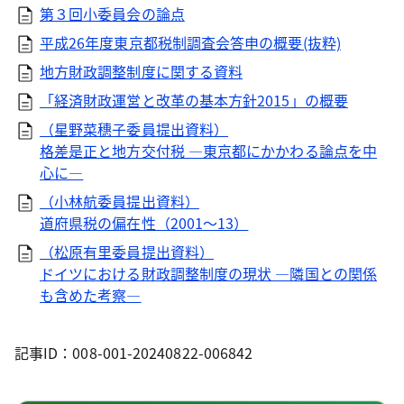
第３回小委員会の論点
平成26年度東京都税制調査会答申の概要(抜粋)
地方財政調整制度に関する資料
「経済財政運営と改革の基本方針2015」の概要
（星野菜穗子委員提出資料）
格差是正と地方交付税 ―東京都にかかわる論点を中
心に―
（小林航委員提出資料）
道府県税の偏在性（2001～13）
（松原有里委員提出資料）
ドイツにおける財政調整制度の現状 ―隣国との関係
も含めた考察―
記事ID：008-001-20240822-006842