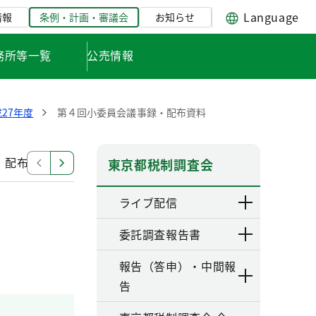
Language
情報
条例・計画・審議会
お知らせ
務所等一覧
公売情報
27年度
第４回小委員会議事録・配布資料
・配布資料
第１回小委員会議事録・配布資料
第２回
東京都税制調査会
ライブ配信
委託調査報告書
報告（答申）・中間報
告