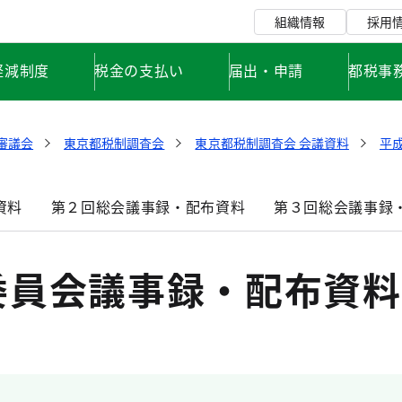
組織情報
採用
軽減制度
税金の支払い
届出・申請
都税事
審議会
東京都税制調査会
東京都税制調査会 会議資料
平成
資料
第２回総会議事録・配布資料
第３回総会議事録
委員会議事録・配布資料