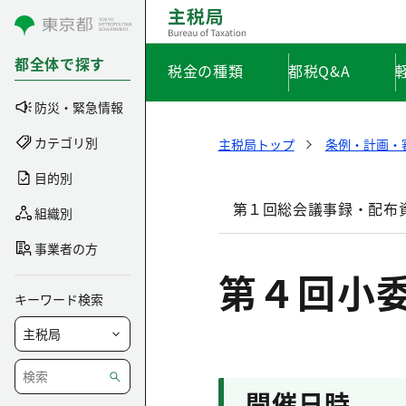
コンテンツにスキップ
都全体で探す
税金の種類
都税Q&A
防災・緊急情報
カテゴリ別
主税局トップ
条例・計画・
目的別
第１回総会議事録・配布
組織別
事業者の方
第４回小
キーワード検索
開催日時