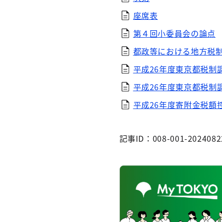
座席表
第４回小委員会の論点
都政等における地方税
平成26年度東京都税制
平成26年度東京都税制
平成26年度寄附金税額
記事ID：008-001-2024082