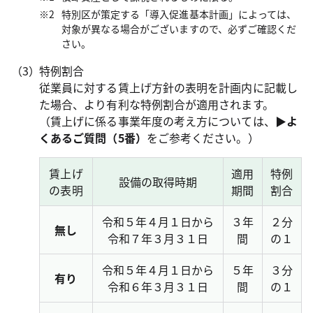
特別区が策定する「導入促進基本計画」によっては、
対象が異なる場合がございますので、必ずご確認くだ
さい。
特例割合
従業員に対する賃上げ方針の表明を計画内に記載し
た場合、より有利な特例割合が適用されます。
（賃上げに係る事業年度の考え方については、
▶よ
くあるご質問（5番）
をご参考ください。）
賃上げ
適用
特例
設備の取得時期
の表明
期間
割合
令和５年４月１日から
３年
２分
無し
令和７年３月３１日
間
の１
令和５年４月１日から
５年
３分
有り
令和６年３月３１日
間
の１