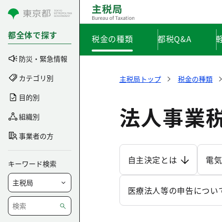
コンテンツにスキップ
都全体で探す
税金の種類
都税Q&A
防災・緊急情報
カテゴリ別
主税局トップ
税金の種類
目的別
法人事業
組織別
事業者の方
自主決定とは
電
キーワード検索
医療法人等の申告につい