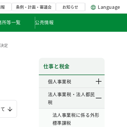
Language
情報
条例・計画・審議会
お知らせ
務所等一覧
公売情報
主決定
仕事と税金
個人事業税
法人事業税・法人都民
税
いて
法人事業税に係る外形
標準課税