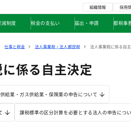
組織情報
採用
軽減制度
税金の支払い
届出・申請
都税事
仕事と税金
法人事業税・法人都民税
法人事業税に係る自
税に係る自主決定
気供給業・ガス供給業・保険業の申告について
て
課税標準の区分計算を必要とする法人の申告につ