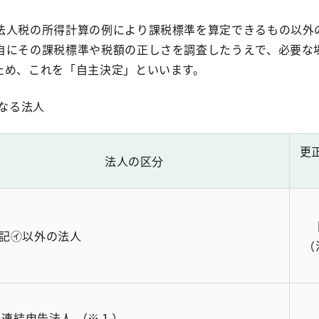
法人税の所得計算の例により課税標準を算定できるもの以外
自にその課税標準や税額の正しさを調査したうえで、必要な
ため、これを「自主決定」といいます。
なる法人
更
法人の区分
記㋑以外の法人
（
連結申告法人 （※１）