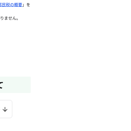
都民税の概要
」を
ありません。
て
等