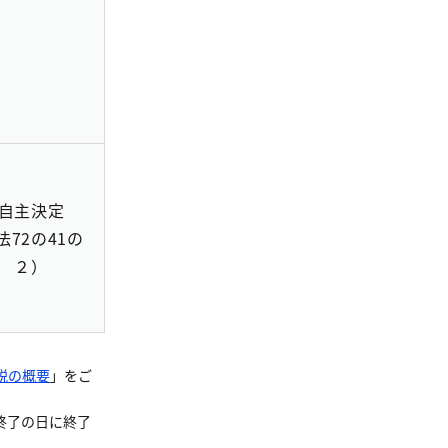
自主決定
法72の41の
２）
税の概要
」をご
終了の日に終了