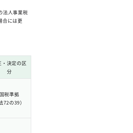
の法人事業税
場合には更
正・決定の区
分
国税準拠
法72の39）