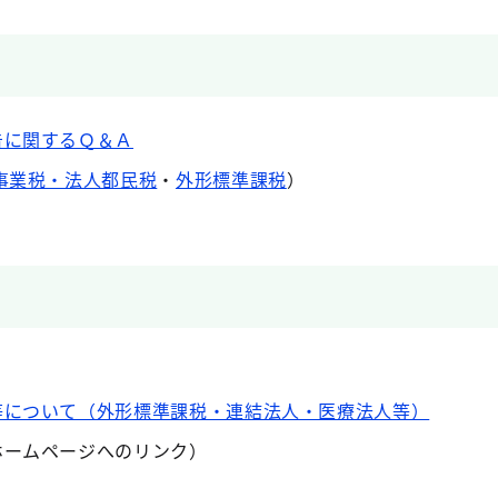
告に関するＱ＆Ａ
事業税・法人都民税
・
外形標準課税
）
等について（外形標準課税・連結法人・医療法人等）
ホームページへのリンク）