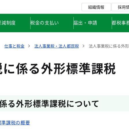
組織情報
採用
軽減制度
税金の支払い
届出・申請
都税事
仕事と税金
法人事業税・法人都民税
法人事業税に係る外
税に係る外形標準課税
係る外形標準課税について
標準課税の概要