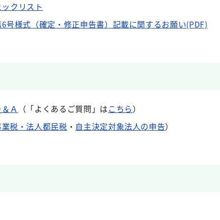
ェックリスト
6号様式（確定・修正申告書）記載に関するお願い(PDF)
Ｑ＆Ａ
（「よくあるご質問」は
こちら
）
事業税・法人都民税
・
自主決定対象法人の申告
）